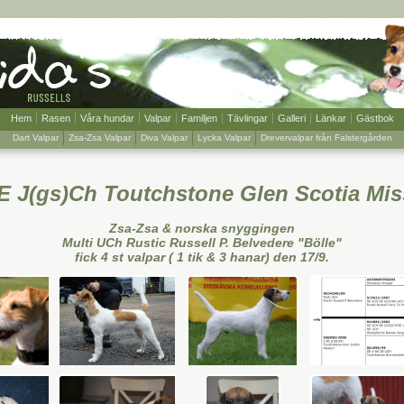
Hem
Rasen
Våra hundar
Valpar
Familjen
Tävlingar
Galleri
Länkar
Gästbok
Dart Valpar
Zsa-Zsa Valpar
Diva Valpar
Lycka Valpar
Drevervalpar från Falstergården
E J(gs)Ch Toutchstone Glen Scotia Mi
Zsa-Zsa & norska snyggingen
Multi UCh Rustic Russell P. Belvedere "Bölle"
fick 4 st valpar ( 1 tik & 3 hanar) den 17/9.